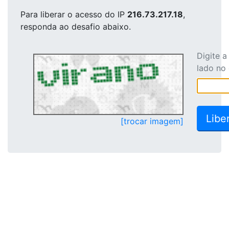
Para liberar o acesso
do IP
216.73.217.18
,
responda ao desafio abaixo.
Digite 
lado no
[trocar imagem]